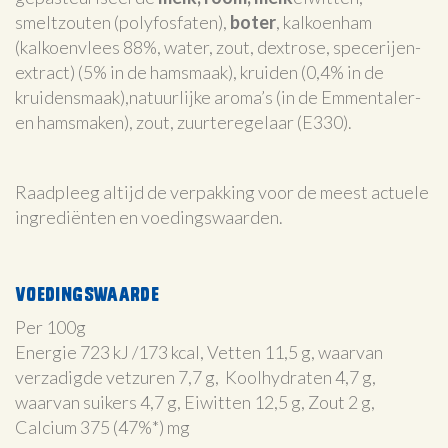
smeltzouten (polyfosfaten),
boter
, kalkoenham
(kalkoenvlees 88%, water, zout, dextrose, specerijen-
extract) (5% in de hamsmaak), kruiden (0,4% in de
kruidensmaak),natuurlijke aroma’s (in de Emmentaler-
en hamsmaken), zout, zuurteregelaar (E330).
Raadpleeg altijd de verpakking voor de meest actuele
ingrediënten en voedingswaarden.
Voedingswaarde
Per 100g
Energie 723 kJ /173 kcal, Vetten 11,5 g, waarvan
verzadigde vetzuren 7,7 g, Koolhydraten 4,7 g,
waarvan suikers 4,7 g, Eiwitten 12,5 g, Zout 2 g,
Calcium 375 (47%*) mg