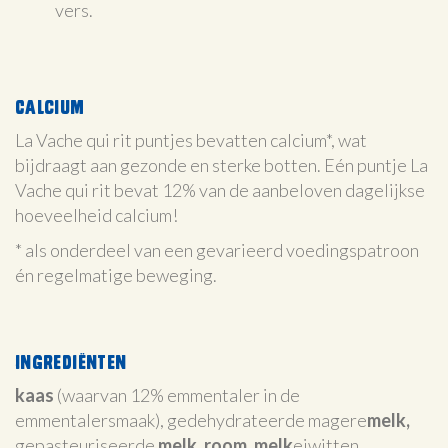
vers.
Calcium
La Vache qui rit puntjes bevatten calcium*, wat
bijdraagt aan gezonde en sterke botten. Eén puntje La
Vache qui rit bevat 12% van de aanbeloven dagelijkse
hoeveelheid calcium!
* als onderdeel van een gevarieerd voedingspatroon
én regelmatige beweging.
Ingrediënten
kaas
(waarvan 12% emmentaler in de
emmentalersmaak), gedehydrateerde magere
melk,
gepasteuriseerde
melk, room, melk
eiwitten,