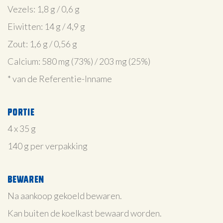
Vezels: 1,8 g / 0,6 g
Eiwitten: 14 g / 4,9 g
Zout: 1,6 g / 0,56 g
Calcium: 580 mg (73%) / 203 mg (25%)
* van de Referentie-Inname
Portie
4 x 35 g
140 g per verpakking
Bewaren
Na aankoop gekoeld bewaren.
Kan buiten de koelkast bewaard worden.