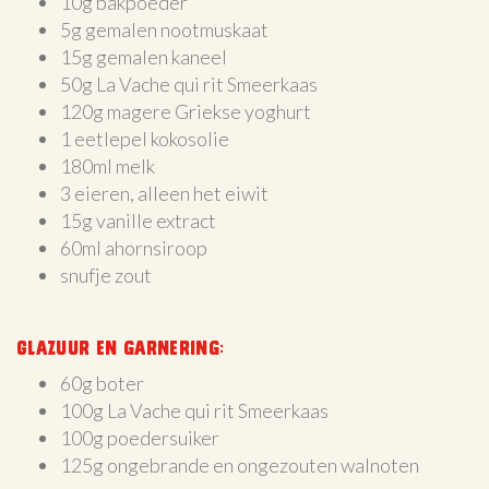
10g bakpoeder
5g gemalen nootmuskaat
15g gemalen kaneel
50g La Vache qui rit Smeerkaas
120g magere Griekse yoghurt
1 eetlepel kokosolie
180ml melk
3 eieren, alleen het eiwit
15g vanille extract
60ml ahornsiroop
snufje zout
Glazuur en garnering:
60g boter
100g La Vache qui rit Smeerkaas
100g poedersuiker
125g ongebrande en ongezouten walnoten