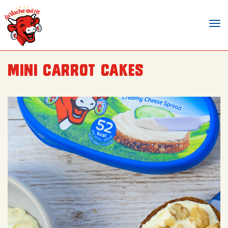
Tog
nav
Mini carrot cakes