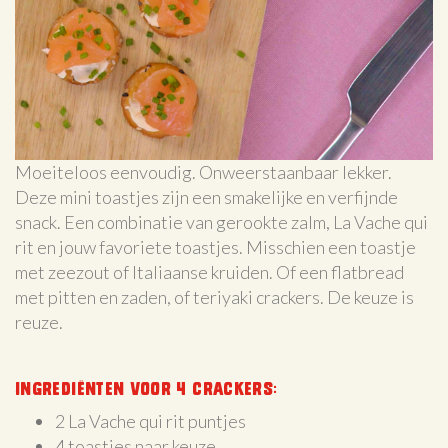
Moeiteloos eenvoudig. Onweerstaanbaar lekker.
Deze mini toastjes zijn een smakelijke en verfijnde
snack. Een combinatie van gerookte zalm, La Vache qui
rit en jouw favoriete toastjes. Misschien een toastje
met zeezout of Italiaanse kruiden. Of een flatbread
met pitten en zaden, of teriyaki crackers. De keuze is
reuze.
Ingrediënten voor 4 crackers:
2 La Vache qui rit puntjes
4 toastjes naar keuze