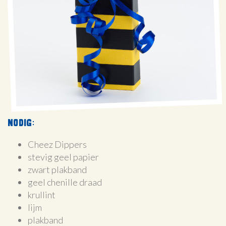
Nodig:
Cheez Dippers
stevig geel papier
zwart plakband
geel chenille draad
krullint
lijm
plakband